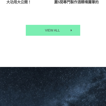
薦5間專門製作酒精噴霧筆的
職業攝影最愛用的攝影器材
絲
廣告筆工廠
！
VIEW ALL