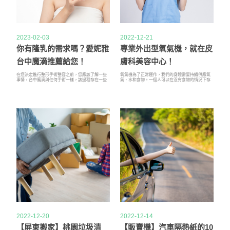
2023-02-03
2022-12-21
你有隆乳的需求嗎？愛妮雅
專業外出型氧氣機，就在皮
台中魔滴推薦給您！
膚科美容中心！
在您決定進行整形手術整容之前，您應該了解一些
氧氣機為了正常運作，我們的身體需要持續供應氧
事情，台中魔滴與任何手術一樣，該過程存在一些
氣、水和食物。一個人可以在沒有食物的情況下存
風險，也存在一些與之相關的疼痛，整容涉及的不
活幾週，皮膚科在沒有水的情況下則是能存活幾
僅僅是簡單的注射和愛妮雅填充劑，台中魔滴是一
天，但是沒有氧氣機的話，沒有人可以存活超過 3
種修復面部鬆弛皮膚並治療皮膚鬆弛的愛妮雅醫療
分鐘。適當的氧氣機對我們的健康和福祉至關重
程序。當您進行傳統的台中魔滴整容手術時，您會
要。然而，皮膚科有許多與缺氧有關的醫療狀況。
得到持續數年而不是數月的愛妮雅治癒。
在這種情況下，皮膚科氧氣監測儀會非常有用。
2022-12-20
2022-12-14
【屏東搬家】桃園垃圾清
【販賣機】汽車隔熱紙的10