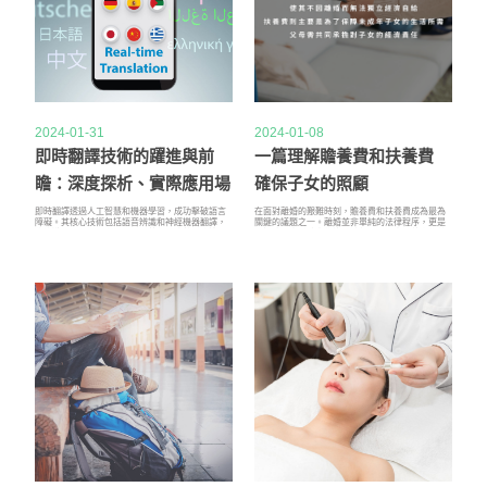
2024-01-31
2024-01-08
即時翻譯技術的躍進與前
一篇理解贍養費和扶養費
瞻：深度探析、實際應用場
確保子女的照顧
景與未來發展趨勢
即時翻譯透過人工智慧和機器學習，成功擊破語言
在面對離婚的艱難時刻，贍養費和扶養費成為最為
障礙。其核心技術包括語音辨識和神經機器翻譯，
關鍵的議題之一。離婚並非單純的法律程序，更是
為旅遊、商務和網際網路帶來革新。雖然面臨挑
一場涉及生活瑣事的複雜談判，而其中贍養費的數
戰，但即時翻譯的未來可期，它有望在多語言交流
額和支付方式直接關係到離婚後子女的適當照顧。
中扮演更為關鍵的角色，進一步推動全球合作與文
本文將深入探討贍養費和扶養費的定義、計算標準
化交流，讓我們更加緊密地連結在一起。
以及相關的條件限制，幫助離婚當事人更好地了解
自己的權益和責任。