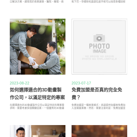
口解決方案，通常用於商業建築、醫院、機場、商
和下巴。孕婦除毛面部拉皮手術可以採用多種技術
場、酒店和其他公共場所。這種智能門的設計旨在
進行，包括傳統手術、迷你面部拉皮手術和埋線拉
提高便利性、安全性和無障礙性，並通過自動機構
皮手術。傳統的整容手術包括在髮際線和耳朵周圍
實現開啟和關閉的功能。以下是關於自動門
做切口，然後提拉和收緊皮膚。孕婦除毛迷你整容
(Automatic door)的更多信息，包括它是如何工作
術的侵入性較小，並且切口較小。孕婦除毛埋線提
的：自動門的種類：滑動門（Sliding Doors）： 滑
升是侵入性最小的選擇，涉及使用特殊的線來提升
動門是最常見的自動門(Automatic door)類型，其門
和收緊皮膚。
扇沿著平行的軌道滑動，打開和關閉。這種設計在
狹小的入口處或需要節省空間的地方非常實用。
2023-08-22
2023-07-17
如何選擇適合的3D動畫製
免費加盟是否真的完全免
作公司，以滿足特定的專案
費？
需求？
在選擇適合的3D動畫製作公司以滿足特定的專案需
免費加盟是一種商業模式，承諾提供加盟商免費加
求時，需要考慮多個關鍵因素。一個優秀的3D動畫
入並開展業務。然而，需要注意的是，免費加盟並
製作公司能夠幫助你創造出引人入勝的視覺效果，
不意味著完全沒有費用。以下是有關免費加盟是否
增強品牌形象，提升專案價值。以下是一些指南，
真的完全免費的一些相關訊息：加盟費用：雖然免
可以幫助你在選擇3D動畫製作公司時做出明智的決
費加盟聽起來像是沒有費用的，但某些免費加盟模
策。1. 評估公司的專業水準： 檢查3D動畫製作公司
式可能會收取一定的加盟費用。這些費用可能用於
的專業水準和經驗，看他們是否在3D動畫領域有豐
提供一些基本的加盟支持、培訓或資源，或者用於
富的經驗和技能。查看他們的作品集和客戶案例，
為品牌推廣和市場開拓。
以了解他們的創意和技術水平。