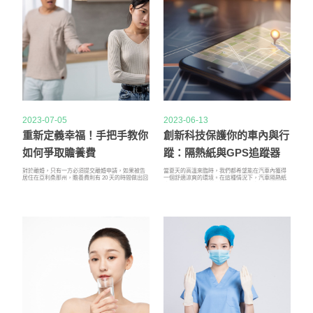
2023-07-05
2023-06-13
重新定義幸福！手把手教你
創新科技保護你的車內與行
如何爭取贍養費
蹤：隔熱紙與GPS追蹤器
的雙重效益
對於離婚，只有一方必須提交離婚申請，如果被告
當夏天的高溫來臨時，我們都希望能在汽車內獲得
居住在亞利桑那州，贍養費則有 20 天的時間做出回
一個舒適涼爽的環境。在這種情況下，汽車隔熱紙
應；如果被告居住在州外，則有 30 天的時間做出回
成為了一個廣受歡迎的選項。那麼，汽車隔熱紙真
應。如果贍養費沒有在此期限內做出回應，請願者
的能減少車內的溫度嗎？讓我們來了解一下。汽車
可以請求默認離婚，這意味著請願者將根據對方未
隔熱紙是一種能夠減少太陽熱輻射進入車內的薄膜
回應的情況而獲得離婚許可。無論居住州如何，贍
材料。它通常被安裝在車窗的內側，有效地阻擋了
養費被告都有 20 天的時間回應合法分居申請。
太陽光的熱能進入車內，從而降低了車內的溫度。