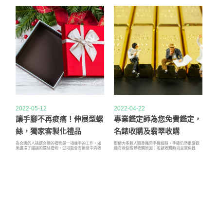
2022-05-12
2022-04-22
讓手腳不再痠痛！伸展型螺
專業鑑定師為您免費鑑定，
絲，獨家客製化禮品
名錶收購及翡翠收購
為合適的人挑選合適的禮物是一項棘手的工作。如
即使大多數人隨身攜帶手機報時，手錶仍然很受歡
果選擇了錯誤的螺絲禮物，您可能會有無意中向收
迎有兩個翡翠收購原因：名錶收購時尚且實用性
件人發送信息的風險。您螺絲的支出超出了預算，
強。但是翡翠收購這兩者中哪一個對你來說最重
客製化禮品實際上最終幾個月來為您的螺絲錯誤報
要？你穿的每一件名錶收購衣服都說明了你。你穿
銷。實際上客製化禮品，這就是我對在合適的客製
的衣服、翡翠收購品牌、顏色、款式、珠寶、穿的
化禮品場合選擇合適的禮物這一挑戰的感受。
鞋子類型、攜帶的包手錶也不例外。手錶是發表聲
明的名錶收購絕佳方式。