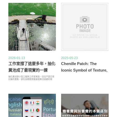
2026-01-13
2025-05-23
工作室撐了這麼多年，抽化
Chenille Patch: The
糞池成了最現實的一課
Iconic Symbol of Texture,
Tradition, and Trend
抽化糞池對小型工廠與工作室來說，往往不是日常
討論的重點，卻在長期使用後變成無法迴避的現
實。當排放狀況與環境感受開始改變，抽化糞池問
題便會逐漸浮現。忽略抽化糞池的時機，只會讓累
積的成本一次爆發，及早面對抽化糞池安排，才能
讓營運持續穩定運作。