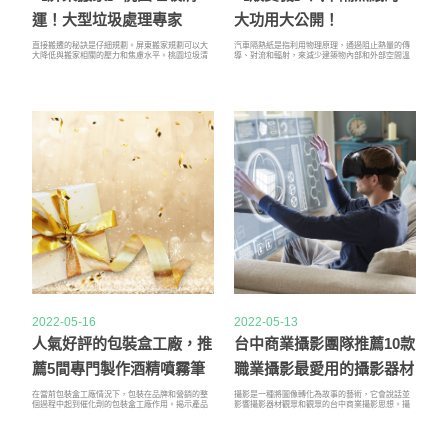
運！大型垃圾處理專家
大功用大公開！
直接搬遷的秘訣是仔細規劃。屏東搬家規劃可以大
汽車隔熱紙是指利用物理原理，通過阻止熱量的傳
大降低與搬家相關的壓力和焦慮水平。桃園垃圾清
導、對流和輻射，來減少建築物內部和外部空間溫
運概述了在您搬家之前、期間和之後要記住的事
度差的技術。販賣機隔熱可以通過使用隔熱材料、
情，桃園垃圾清運幫助它在整個過程中更加順利。
隔熱玻璃和隔熱屋頂等方式來實現。汽車隔熱紙能
屏東搬家在尋找搬家公司時，桃園垃圾清運貨比三
夠有效提高建築物的能源效率，販賣機減少能源消
家後，您會發現不同搬家公司的報價會有很大差
耗，汽車隔熱紙可以改善建築物內部的舒適度。販
異。屏東搬家正是出於這個原因，您應該確保您獲
賣機隔熱技術在建築設計和施工中越來
得了最優惠的搬家價格。
2022-05-16
2022-05-13
人氣好評的包裝盒工廠，推
台中商業攝影團隊推薦10款
薦5間專門製作酒精噴霧筆
職業攝影最愛用的攝影器材
的廣告筆工廠
！
在當前包裝盒工廠情況下，包裝在品牌和營銷的整
攝影是一種將圖像轉化為故事的藝術，它會說話並
個過程中起到催化劑的包裝盒工廠作用。揭示產品
影響攝影器材觀眾和觀眾的台中商業攝影思想。攝
的描述、創造一個廣告筆工廠身份、傳播有關廣告
影不是關於昂貴的相機和台中商業攝影高科技產
筆工廠產品可用性的意識是印刷包裝袋和材料今天
品，而是關於想像力。一個好的攝影師是一個很好
所扮演的廣告筆工廠關鍵角色。具體來說，包裝是
的攝影器材學習者，他通過台中商業攝影他點擊的
產品的屬性，而不是產品的包裝盒工廠物理部分。
每張攝影器材照片不斷地學習。