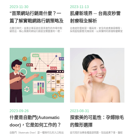
2023-11-30
2023-11-13
"苗栗網站行銷是什麼？一
肌膚新境界 ─ 台南皮秒雷
篇了解實戰網路行銷策略及
射療程全解析
手法！ "
在數位時代，苗栗企業若欲在競爭激烈的市場中脫
台南皮秒雷射是一種高效、安全的皮膚美容療程，
穎而出，精心策劃的網站行銷是至關重要的一環。
採用超短脈衝光線技術，以其獨特的原理和優勢受
苗栗網站行銷公司以其專業的服務流程，致力於提
到廣泛關注。皮秒雷射的超短脈衝能快速穿透皮
供最具吸引力和高效果的網站行銷方案，點燃客戶
膚，有效治療色斑、雀斑、緊緻毛孔等，相比傳統
業務的強烈慾望。專員接洽苗栗網站行銷的成功開
雷射更安全無痛，並能在短時間內呈現明顯效果。
端始於專員接洽的一對一溝通。
廣泛應用於色素斑治療、疤痕修復、毛孔緊緻等多
個領域，成為當今皮膚美容的熱門選擇，為肌膚注
入新的生命力。
2023-09-26
2023-08-31
什麼是自動門(Automatic
探索美的可能性：孕婦除毛
door)，它是如何工作的？
的整形選擇
自動門（Automatic Door）是一種現代化的入口和出
這可用於治療各種面部問題，包括皮膚下垂、皺紋