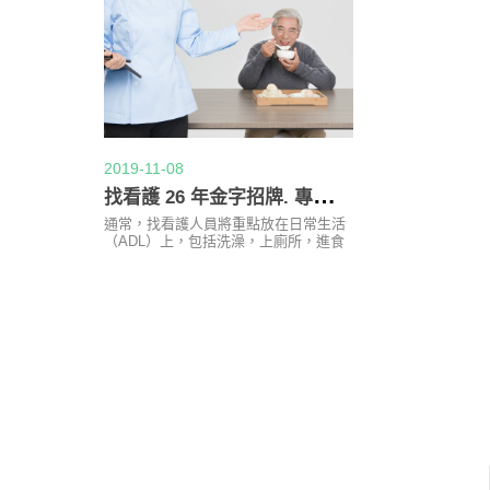
2019-11-08
找
看護 26 年金字招牌. 專人24小時專業服務
通常，找看護人員將重點放在日常生活
（ADL）上，包括洗澡，上廁所，進食
和身體活動。一些看護人可能會擴展到
此範圍之外，找看護並接觸不同的基本
自我保健功能，而其他人則可能會局限
於非常基本的ADL協助。人們錯誤地認
為，沒有可用的資源來幫助完成這些個
人任務，結果，他們發現自己難以跟上
他們過去經常處理的任務。