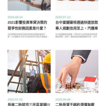
2020-08-24
2020-07-14
2021影響投資車貸決策的
台中當舖審核通過快速放款
競爭性財務因素是什麼？
專人規劃信用至上，汽機車
貸款
2021影響投資車貸決策的競爭性財務因素是什
台中當舖要提供服務，所有貸方必須收取與貸款規
麼？-9大關鍵今天流行的車貸明天可能不受歡迎。
模和期限，抵押，風險和追索權相稱的利率。台中
影響投資車貸決策的競爭性財務因素是什麼？一、
當舖交易是小額短期貸款，沒有任何隱性費用。典
折現率計算由於上述幾個因素對於票據投資者不可
當行的生意蓬勃發展，這要歸功於大街小巷的放貸
用，因此必須進行調整以進行補償。注意投資對許
人對給人以信貸的壓制。經濟衰退的不利風向擁有
多典型的投資者沒有吸引力。由於私人票據未公開
典當經紀人股票的私人投資者帶來了好運。
交易，因此損失風險更高；通常，沒有升值的潛力
2020-07-02
2020-06-08
房屋二胎就找三民區當舖!!!
二胎房貸不綁約清償無壓