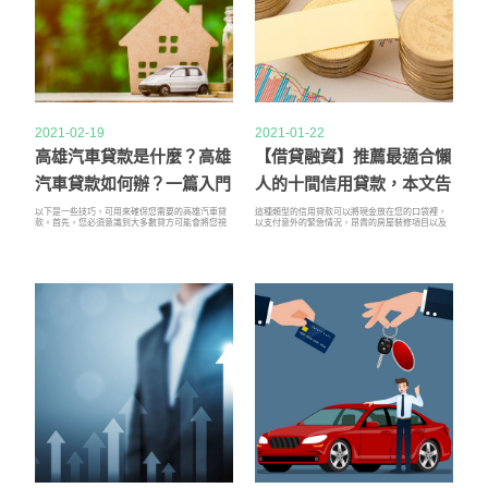
2021-02-19
2021-01-22
高雄汽車貸款是什麼？高雄
【借貸融資】推薦最適合懶
汽車貸款如何辦？一篇入門
人的十間信用貸款，本文告
完整教學搞懂高雄汽車貸款
訴您
以下是一些技巧，可用來確保您需要的高雄汽車貸
這種類型的信用貸款可以將現金放在您的口袋裡，
款。首先，您必須意識到大多數貸方可能會將您視
以支付意外的緊急情況，昂貴的房屋裝修項目以及
為有風險的借款人。因此，永遠不要讓您的期望過
您遇到的任何其他需求。在大多數情況下，此類信
高。相反，您需要在打算購買的汽車上保持現實。
用貸款的利息費用最多可抵稅100,000美元。這是一
始終提醒自己，這幾天大多數貸方將無法提供所需
項好處，可以在您提交納稅申報表時為您省錢。此
的現金。因此，根據不良信用汽車貸款的收益，尋
外，將向您收取的利率通常比大多數其他類型的借
找價格合理的汽車要切合實際。在申請不良信用貸
貸融資中可用的利率低。有一個負面影響：接受房
款（如無抵押和有抵押貸款）之前，請確保您準備
屋淨值信用貸款時，您需要將房屋抵押。這意味著
了必須提交給所選貸方的所有必要文件。獲得您的
對於您而言，及時償還這筆信用貸款至關重要。如
就業證明，身份證明文件以及其他與財務相關的文
果您錯過付款，最終可能會失去房屋。
件的額外副本。這樣，您可以確保無擔保或有擔保
汽車貸款的申請都能順利運行。