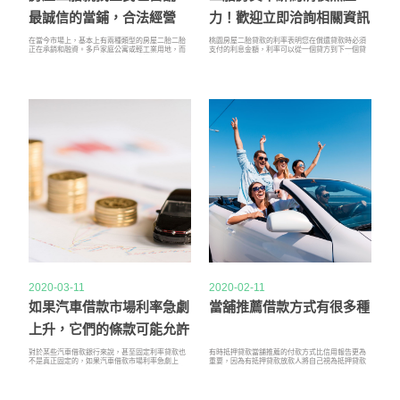
最誠信的當鋪，合法經營
力！歡迎立即洽詢相關資訊
在當今市場上，基本上有兩種類型的房屋二胎二胎
桃園房屋二胎貸款的利率表明您在償還貸款時必須
正在承銷和融資。多戶家庭公寓或輕工業用地，而
支付的利息金額，利率可以從一個貸方到下一個貸
您所在的大都市區則可能有機會抓住機會從房屋二
方以及同一貸方的產品之間變化，貸方每月或每天
胎的銀行或硬性代償房貸那里以大幅折扣購得一處
計算房屋貸款的利息。桃園房屋二胎您每月支付的
停滯不前的項目
利息繼續減少，由於有一個稱為攤銷的過程，每月
還款額保持不變，在此過程中，您開始向本金支付
更多費用而向利息支付的費用減少了。
2020-03-11
2020-02-11
如果汽車借款市場利率急劇
當舖推薦借款方式有很多種
上升，它們的條款可能允許
它們改變利率
對於某些汽車借款銀行來說，甚至固定利率貸款也
有時抵押貸款當舖推薦的付款方式比信用報告更為
不是真正固定的，如果汽車借款市場利率急劇上
重要，因為有抵押貸款放款人將自己視為抵押貸款
升，它們的條款可能允許它們改變利率。這可能會
的延伸，而他們查看是否要償還貸款的最佳方式是
破壞固定利率貸款的目的，並且在不保證固定利率
查看您如何償還抵押貸款。抵押。因此當舖推薦，
的情況下承擔較高的成本。確保合同清晰明了。金
如果可以的話，請確保您的抵押貸款在您申請時是
融機構在開始時還收取一次性費用和手續費。一些
最新的，並且如果您有任何欠款，那麼您將需要一