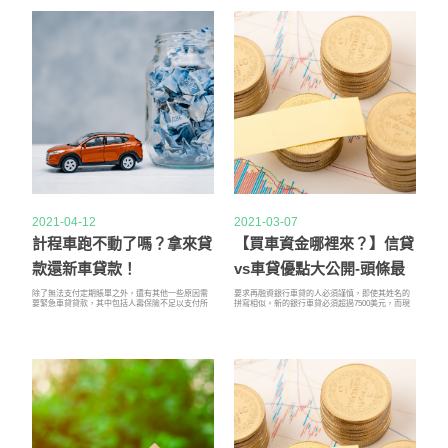
2021-04-12
2021-03-07
計程車跑不動了嗎？拿來貸
【買車資金哪裡來？】信貸
款還新車貸款！
vs車貸優點大公開-頭條最
速爆
除了無法支付定期賬單之外，還有其他一些原因需
要求再融資銀行車貸的人必須謹慎，即使其姓名的
要緊急車貸貸款，其中包括人壽保險不足以支付所
拼寫相似。新的銀行車貸必須超過7500美元，而現
有費用的家庭死亡。隨著流程的增加，而投資率仍
有金額上仍應欠的金額不應超過汽車的價值。每種
然停滯，這變得越來越普遍。人生的另一端也是如
情況及其要求都是不同的，因此同一筆交易不能在
此：婚禮。這些也可能是高成本的活動，很少有夫
每種情況下都有效。例如，如果您的車上沒有信貸
妻或父母有機會進行經濟計劃。
車貸，那麼您必須已經對它支付了很高的利息，這
意味著您應該進行再融資選擇，以通過利息節省您
的錢。或者，您可以選擇通過延長借貸期限來減少
每月分期付款的方式。總體而言，在每種情況下的
基本事實仍然是，即使算上新銀行車貸的再融資成
本，您也應該省錢。遠離事實證明這是一件昂貴的
事情。