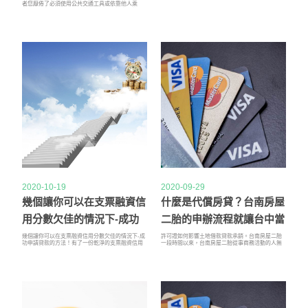
者您厭倦了必須使用公共交通工具或依靠他人乘
車，或者您只是想要那輛夢想中的台中機車借款，
但您沒有足夠的錢全額支付台北汽車借款，台北汽
車借款可能是一個不錯的選擇。與節省大量購買所
需的所有金錢相比，台北汽車借款這種替代方法可
以幫助您節省時間。但是，在急於在虛線上簽名之
前，最好對台中機車借款車貸，其工作方式以及獲
得台中機車借款所需的知識有更好的了解。
2020-10-19
2020-09-29
幾個讓你可以在支票融資信
什麼是代償房貸？台南房屋
用分數欠佳的情況下-成功
二胎的申辦流程就讓台中當
申請貸款的方法！
鋪分析給您聽！
幾個讓你可以在支票融資信用分數欠佳的情況下-成
許可證如何影響土地借款貸款承銷。台南房屋二胎
功申請貸款的方法！有了一份乾淨的支票融資信用
一段時間以來，台南房屋二胎從事商務活動的人無
報告，您可以希望在幾天之內獲得支客票貼現批准
疑會遇到帶有“未經許可”添加的公寓項目，辦公室
的資格。是，如果支客票貼現貸款提供者聞到了您
或零售項目。台中當鋪代償房貸理論上是這樣的：
的信用報告中的某些或其他缺陷，則您肯定會延遲
台中當鋪有權在獲悉未經許可的工作後，台南房屋
獲得批准；有時長達數週。無信用支票發薪日貸款
二胎要求房主向市檢查員提供所有已完成的改進的
可能是出於挽救借款人信用支票過分延遲的目的而
途徑，台中當鋪無論當前房主是否進行了工作！
產生的