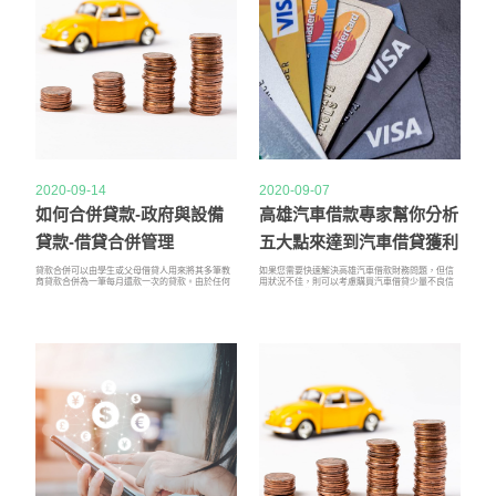
2020-09-14
2020-09-07
如何合併貸款-政府與設備
高雄汽車借款專家幫你分析
貸款-借貸合併管理
五大點來達到汽車借貸獲利
的效果！
貸款合併可以由學生或父母借貸人用來將其多筆教
如果您需要快速解決高雄汽車借款財務問題，但信
育貸款合併為一筆每月還款一次的貸款。由於任何
用狀況不佳，則可以考慮購買汽車借貸少量不良信
學生都可以藉用政府或私人貸款，所以他或她也可
用貸款。這些貸款可以為您提供短期幫助，同時幫
以藉用政府或私人合併貸款以使教育債務更易於管
助您的信用評分提高幾個等級。考慮到的不良信
理。設備貸款出於這些原因，每個借款人在考慮私
用，銀行很可能會拒絕您。這很可能是因為您不符
人貸款之前都應始終用盡政府貸款的選擇權。相同
合他們的條件。這會變得非常令人沮喪，並使您無
的建議也適用於合併貸款-請始終首先查看政府合併
處可去。但是，這裡有幫助，對於那些沒有其他選
貸款，並且只有在您出於任何原因不符合政府貸款
擇的人來說，它是有幫助的。
條件時才選擇政府合併貸款，然後再尋求私人合併
貸款。