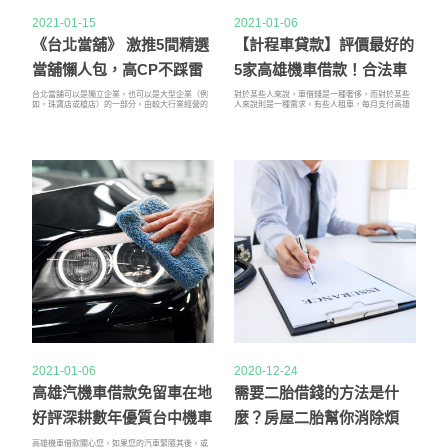
2021-01-15
2021-01-06
《台北當舖》 激推5間精選
【計程車貸款】評價最好的
當舖懶人包，高CP不踩雷
5家高雄機車借款！合法車
貸、快速車借錢、低利息
台北當舖可以是獨立企業，也可以是大型企業（例
對於某些人來說，車借錢是一種奢侈，而對於某些
如，珠寶店或槍店）的一部分。由較大行業經營的
人來說則是一種需求。有些人租車，每月支付高雄
企業在接受商品的質量方面尤為突出，因為它們享
機車借款租金。建議不要租借汽車和支付租金，而
有受保護的聲譽。他們出售這些物品的價格更低，
應通過貸款購買汽車甚至計程車貸款，並按月分期
因為其中大多數都是無人認領的貴重物品，典當行
償還汽車貸款。如今車貸即使車借錢信譽欠佳的人
從不借出典當物品的全部價值。如果您想找到優質
也可以獲得汽車貸款。如果您的高雄機車借款信用
珠寶和其他貴重物品的便宜貨，那就去當地的台北
記錄很差，那麼高雄機車借款應付利率將會很高。
當舖吧。從商店購買物品時，請務必向商店要求清
建議使用有抵押的不良信用貸款，以使車借錢利率
關。在合同到期之前，業主不能償還債務或延期合
較低。
同，他們無法出售物品。如果您要購買需要的物
品，例如槍支和鑽石，還應該索取適當的文件證
明。由槍店經營的台北當舖將知道您需要哪些文
件，並在確認購買後立即進行準備。同時，由珠寶
店經營的當舖可以提供證明您購買鑽石的清晰度和
質量的證明。如果您需要完整的文書工作，應從這
些專業機構購買。當舖是您的一站式商店，可用於
查找快速貸款，出售您的多餘珠寶和貴重物品或購
買優質二手商品。確保僅選擇可以與您委託的物品
的當地台北當舖。
2021-01-06
2020-12-24
高雄汽機車借款免留車在地
需要二胎借錢的方法是什
好評深耕數年優質台中機車
麼？房屋二胎幫你消除煩
借款店家
惱!
高雄機車借款關心您，如果您的汽車緊隨其後，或