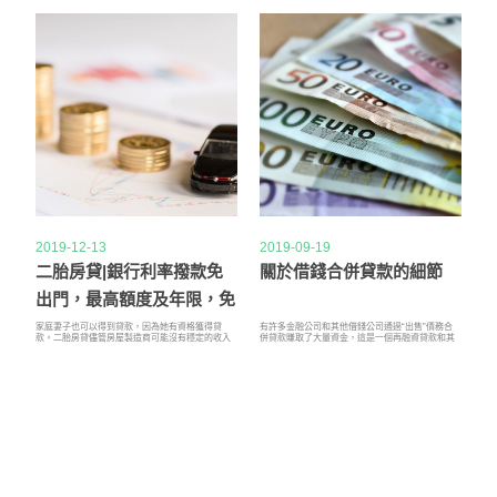
銀行願意減少或免除這些成本以贏得您的業務。
個很好的解釋來降低利率。
2019-12-13
2019-09-19
二胎房貸|銀行利率撥款免
關於借錢合併貸款的細節
出門，最高額度及年限，免
薪資證明
家庭妻子也可以得到貸款，因為她有資格獲得貸
有許多金融公司和其他借錢公司通過“出售”債務合
款。二胎房貸儘管房屋製造商可能沒有穩定的收入
併貸款賺取了大量資金，這是一個再融資貸款和其
來源，但是可以使用以下方法和手段來獲得貸款。
他債務的過程。
二胎房貸當某人剛接觸信用額度或不符合資格標準
時，共同申請人即刻提供幫助。將考慮共同申請人
的信用狀況，如果主要申請人違約，該人將被追究
責任。