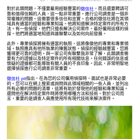
首頁
[討論]徵信社 ptt告訴您-如何選擇最好的徵信社？-看板Salary-批踢踢實業坊
對於此類問題，不僅要雇用經驗豐富的
，而且還要聘請可
徵信社
靠和值得信賴的人員，這一點非常重要。進行公司調查是一個非
常複雜的問題。這需要很多信任和忠實。合格的徵信社將在其領
域具有適當的經驗和專業知識。他將知道解決特定案件的所有方
法。有一些偵探，他們只擅長解決公司案件。最好僱用這樣的偵
探。他們將適當地知道與誰聯繫以及如何向前發展。
此外，專業偵探將擁有適當的執照，這將像徵他的專業和專業領
域。執照應具有他所執業的陳舊狀態。偵探的經驗越豐富，您將
獲得更可靠的證明。與一家公司有聯繫我非常了解，此類調查需
要有力的證據以及特定案件的所有相關信息。任何錯誤的信息或
懷疑的證據都可能導致有關人員的不良印象。因此，非常明智地
選擇偵探進行公司調查非常重要。
指出，在為您的公司僱用偵探時，面試也是非常必要
徵信社 ptt
的。您可以在網上搜索或詢問與此領域相關的一些人員，並列出
所有必需的問題的清單，這將有助於發現他的經驗和專業知識。
還問他在解決特定案件時將使用哪種方法和技術。對於公司而
言，重要的是調查人員應使用所有現代技術來解決案件。