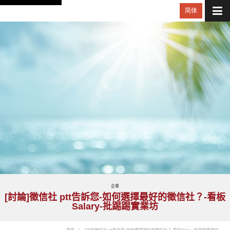
简体
企業
[討論]徵信社 ptt告訴您-如何選擇最好的徵信社？-看板
Salary-批踢踢實業坊